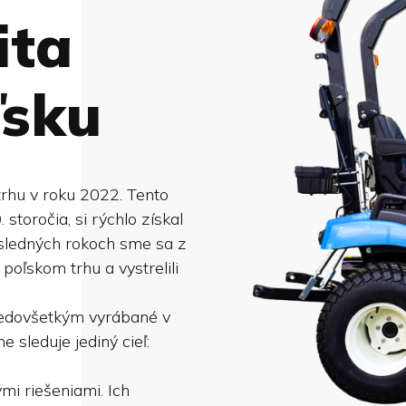
ita
ľsku
trhu v roku 2022. Tento
 storočia, si rýchlo získal
sledných rokoch sme sa z
oľskom trhu a vystrelili
predovšetkým vyrábané v
e sleduje jediný cieľ:
mi riešeniami. Ich