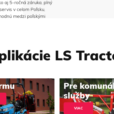
o aj 5-ročná záruka, plný
servis v celom Poľsku,
yhodnú medzi poľskými
plikácie LS Tract
irmu
Pre komuná
služby
VIAC