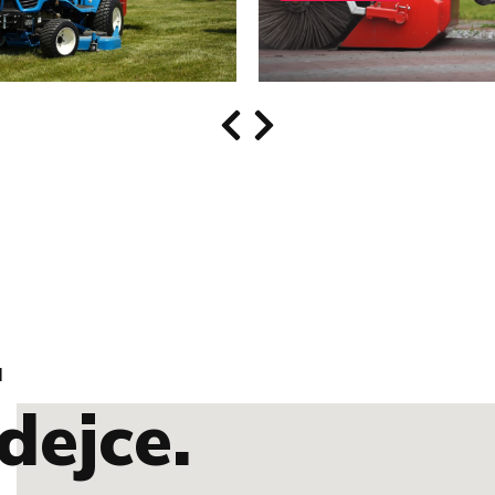
.
dejce.