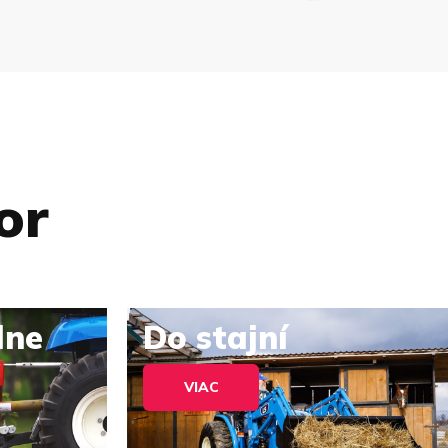
or
lne
Do stajní
VIAC