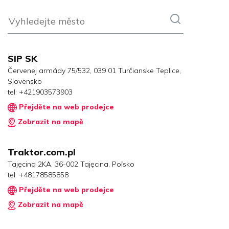
SIP SK
Červenej armády 75/532, 039 01 Turčianske Teplice,
Slovensko
tel:
+421903573903
Přejděte na web prodejce
Zobrazit na mapě
Traktor.com.pl
Tajęcina 2KA, 36-002 Tajęcina, Poľsko
tel:
+48178585858
Přejděte na web prodejce
Zobrazit na mapě