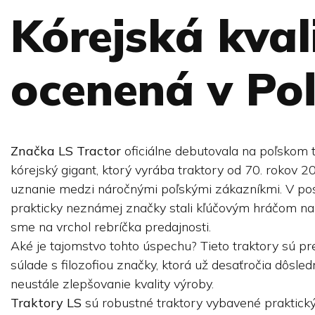
Kórejská kval
ocenená v Po
Značka LS Tractor
oficiálne debutovala na poľskom 
kórejský gigant, ktorý vyrába traktory od 70. rokov 20.
uznanie medzi náročnými poľskými zákazníkmi. V po
prakticky neznámej značky stali kľúčovým hráčom na p
sme na vrchol rebríčka predajnosti.
Aké je tajomstvo tohto úspechu? Tieto traktory sú 
súlade s filozofiou značky, ktorá už desaťročia dôsledn
neustále zlepšovanie kvality výroby.
Traktory LS
sú robustné traktory vybavené praktický