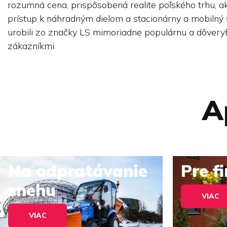
rozumná cena, prispôsobená realite poľského trhu, ak
prístup k náhradným dielom a stacionárny a mobilný 
urobili zo značky LS mimoriadne populárnu a dôver
zákazníkmi.
A
Na odpratávanie
Pre f
snehu
VIAC
VIAC