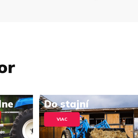
or
lne
Do stajní
VIAC