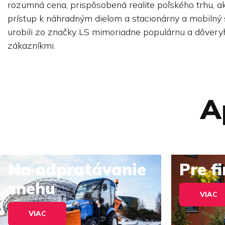
rozumná cena, prispôsobená realite poľského trhu, ak
prístup k náhradným dielom a stacionárny a mobilný 
urobili zo značky LS mimoriadne populárnu a dôver
zákazníkmi.
A
Na odpratávanie
Pre f
snehu
VIAC
VIAC