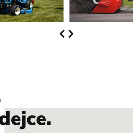
.
dejce.