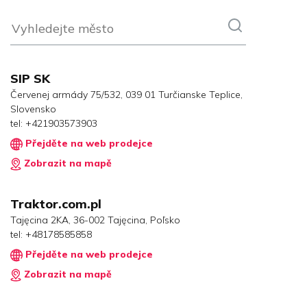
SIP SK
Červenej armády 75/532, 039 01 Turčianske Teplice,
Slovensko
tel:
+421903573903
Přejděte na web prodejce
Zobrazit na mapě
Traktor.com.pl
Tajęcina 2KA, 36-002 Tajęcina, Poľsko
tel:
+48178585858
Přejděte na web prodejce
Zobrazit na mapě