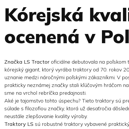
Kórejská kval
ocenená v Po
Značka LS Tractor
oficiálne debutovala na poľskom 
kórejský gigant, ktorý vyrába traktory od 70. rokov 20.
uznanie medzi náročnými poľskými zákazníkmi. V po
prakticky neznámej značky stali kľúčovým hráčom na p
sme na vrchol rebríčka predajnosti.
Aké je tajomstvo tohto úspechu? Tieto traktory sú 
súlade s filozofiou značky, ktorá už desaťročia dôsledn
neustále zlepšovanie kvality výroby.
Traktory LS
sú robustné traktory vybavené praktický