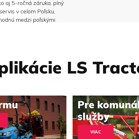
o aj 5-ročná záruka, plný
servis v celom Poľsku,
yhodnú medzi poľskými
plikácie LS Tract
irmu
Pre komuná
služby
VIAC