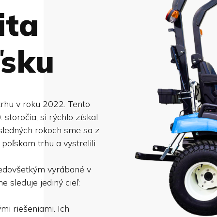
ita
ľsku
trhu v roku 2022. Tento
 storočia, si rýchlo získal
sledných rokoch sme sa z
oľskom trhu a vystrelili
predovšetkým vyrábané v
e sleduje jediný cieľ:
mi riešeniami. Ich