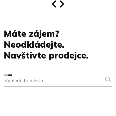
Máte zájem?
Neodkládejte.
Navštivte prodejce.
S
Č
T
te