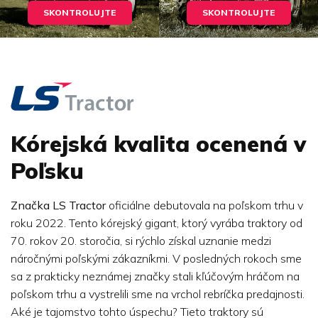
SKONTROLUJTE
SKONTROLUJTE
Kórejská kvalita ocenená v
Poľsku
Značka LS Tractor
oficiálne debutovala na poľskom trhu v
roku 2022. Tento kórejský gigant, ktorý vyrába traktory od
70. rokov 20. storočia, si rýchlo získal uznanie medzi
náročnými poľskými zákazníkmi. V posledných rokoch sme
sa z prakticky neznámej značky stali kľúčovým hráčom na
poľskom trhu a vystrelili sme na vrchol rebríčka predajnosti.
Aké je tajomstvo tohto úspechu? Tieto traktory sú