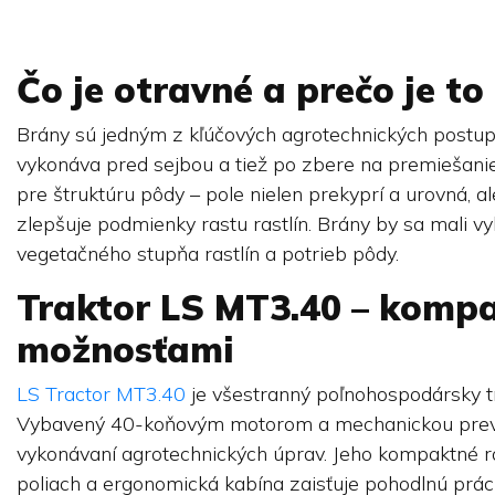
Čo je otravné a prečo je to
Brány sú jedným z kľúčových agrotechnických postupo
vykonáva pred sejbou a tiež po zbere na premiešani
pre štruktúru pôdy – pole nielen prekyprí a urovná, al
zlepšuje podmienky rastu rastlín. Brány by sa mali vy
vegetačného stupňa rastlín a potrieb pôdy.
Traktor LS MT3.40 – kompa
možnosťami
LS Tractor MT3.40
je všestranný poľnohospodársky tra
Vybavený 40-koňovým motorom a mechanickou prevodo
vykonávaní agrotechnických úprav. Jeho kompaktné 
poliach a ergonomická kabína zaisťuje pohodlnú prác