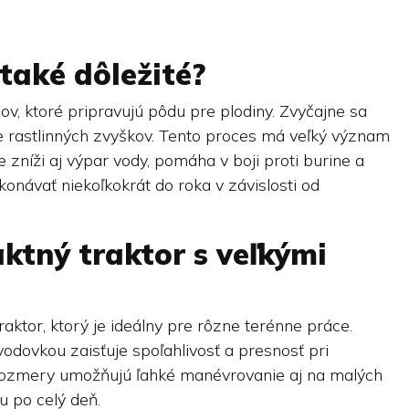
 také dôležité?
v, ktoré pripravujú pôdu pre plodiny. Zvyčajne sa
e rastlinných zvyškov. Tento proces má veľký význam
e zníži aj výpar vody, pomáha v boji proti burine a
konávať niekoľkokrát do roka v závislosti od
ktný traktor s veľkými
ktor, ktorý je ideálny pre rôzne terénne práce.
vkou zaisťuje spoľahlivosť a presnosť pri
rozmery umožňujú ľahké manévrovanie aj na malých
u po celý deň.