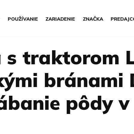
POUŽÍVANIE
ZARIADENIE
ZNAČKA
PREDAJC
 s traktorom 
kými bránami 
ábanie pôdy v