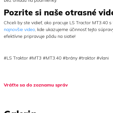
bez ohľadu na podmienky.
Pozrite si naše otrasné vid
Chceli by ste vidieť, ako pracuje LS Tractor MT3.40
najnovšie video
, kde ukazujeme účinnosť tejto súpravy
efektívne pripravuje pôdu na siatie!
#LS Traktor #MT3 #MT3.40 #brány #traktor #vlani
Vráťte sa do zoznamu správ