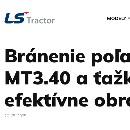
MODELY
Bránenie poľa
MT3.40 a ťaž
efektívne obr
20-05-2025