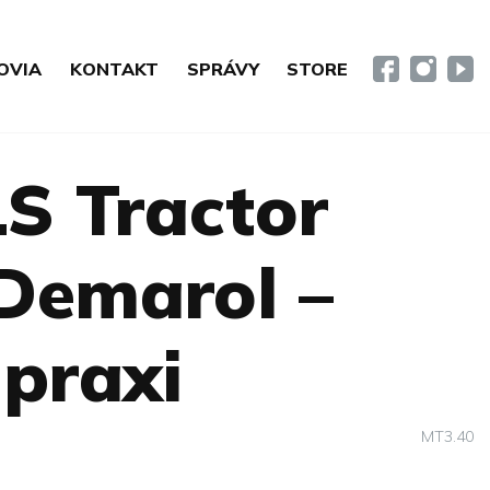
OVIA
KONTAKT
SPRÁVY
STORE
LS Tractor
Demarol –
 praxi
MT3.40