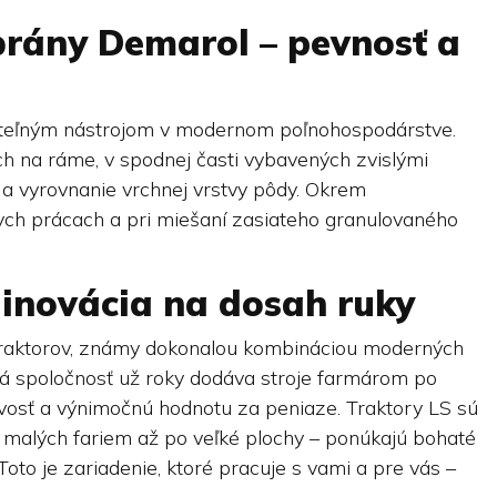
brány Demarol – pevnosť a
teľným nástrojom v modernom poľnohospodárstve.
h na ráme, v spodnej časti vybavených zvislými
 a vyrovnanie vrchnej vrstvy pôdy. Okrem
kych prácach a pri miešaní zasiateho granulovaného
a inovácia na dosah ruky
traktorov, známy dokonalou kombináciou moderných
jská spoločnosť už roky dodáva stroje farmárom po
livosť a výnimočnú hodnotu za peniaze. Traktory LS sú
 malých fariem až po veľké plochy – ponúkajú bohaté
oto je zariadenie, ktoré pracuje s vami a pre vás –