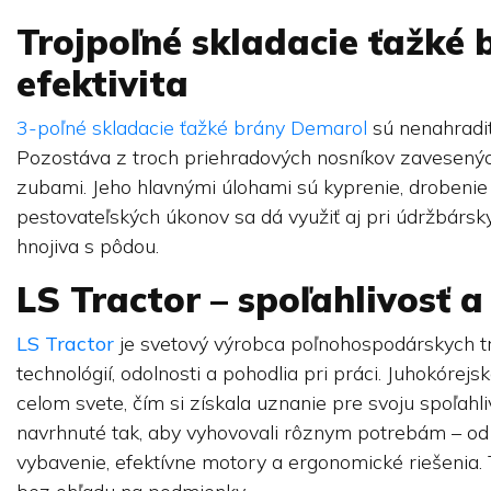
Trojpoľné skladacie ťažké 
efektivita
3-poľné skladacie ťažké brány Demarol
sú nenahradi
Pozostáva z troch priehradových nosníkov zavesenýc
zubami. Jeho hlavnými úlohami sú kyprenie, drobenie
pestovateľských úkonov sa dá využiť aj pri údržbárs
hnojiva s pôdou.
LS Tractor – spoľahlivosť 
LS Tractor
je svetový výrobca poľnohospodárskych 
technológií, odolnosti a pohodlia pri práci. Juhokóre
celom svete, čím si získala uznanie pre svoju spoľah
navrhnuté tak, aby vyhovovali rôznym potrebám – od
vybavenie, efektívne motory a ergonomické riešenia. T