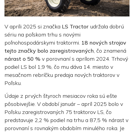
V apríli 2025 si značka
LS Tractor
udržala dobrú
sériu na poľskom trhu s novými
poľnohospodárskymi traktormi.
18 nových strojov
tejto značky bolo zaregistrovaných
, čo znamená
nárast o 50 %
v porovnaní s aprílom 2024. Trhový
podiel LS bol 1,9 %, čo mu dáva 14. miesto v
mesačnom rebríčku predaja nových traktorov v
Poľsku.
Údaje z prvých štyroch mesiacov roka sú ešte
pôsobivejšie. V období január – apríl 2025 bolo v
Poľsku zaregistrovaných 75 traktorov LS, čo
predstavuje 2,2 % podiel na trhu a 87,5 % nárast v
porovnaní s rovnakým obdobím minulého roka. Je