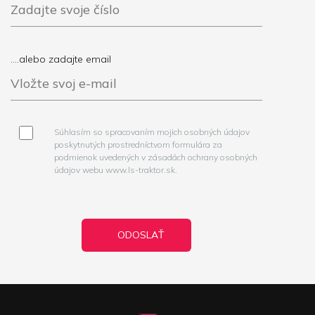
....alebo zadajte email
Súhlasím so spracovaním mojich osobných údajov
poskytnutých prostredníctvom formulára za
podmienok uvedených v zásadách ochrany osobných
údajov webu www.ls-traktor.sk.