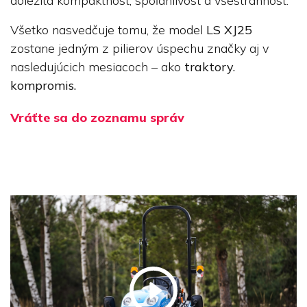
dôležitá kompaktnosť, spoľahlivosť a všestrannosť.
Všetko nasvedčuje tomu, že model
LS XJ25
zostane jedným z pilierov úspechu značky aj v
nasledujúcich mesiacoch – ako
traktory.
kompromis.
Vráťte sa do zoznamu správ