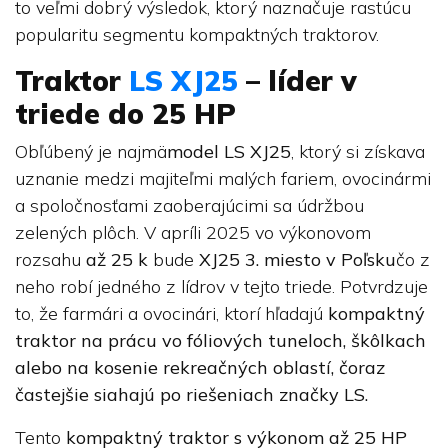
to veľmi dobrý výsledok, ktorý naznačuje rastúcu
popularitu segmentu kompaktných traktorov.
Traktor
LS XJ25
– líder v
triede do 25 HP
Obľúbený je najmä
model LS XJ25
, ktorý si získava
uznanie medzi majiteľmi malých fariem, ovocinármi
a spoločnosťami zaoberajúcimi sa údržbou
zelených plôch. V apríli 2025 vo výkonovom
rozsahu
až 25 k
bude
XJ25
3. miesto v Poľsku
čo z
neho robí jedného z lídrov v tejto triede. Potvrdzuje
to, že farmári a ovocinári, ktorí hľadajú
kompaktný
traktor na prácu vo fóliových tuneloch, škôlkach
alebo na kosenie rekreačných oblastí, čoraz
častejšie siahajú po riešeniach značky LS.
Tento
kompaktný traktor s výkonom až 25 HP