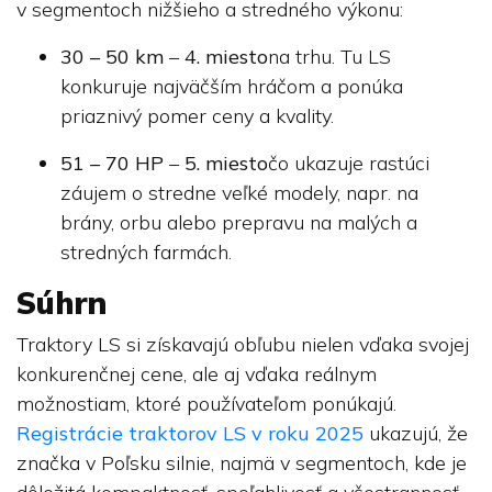
v segmentoch nižšieho a stredného výkonu:
30 – 50 km
–
4. miesto
na trhu. Tu LS
konkuruje najväčším hráčom a ponúka
priaznivý pomer ceny a kvality.
51 – 70 HP
–
5. miesto
čo ukazuje rastúci
záujem o stredne veľké modely, napr. na
brány, orbu alebo prepravu na malých a
stredných farmách.
Súhrn
Traktory LS si získavajú obľubu nielen vďaka svojej
konkurenčnej cene, ale aj vďaka reálnym
možnostiam, ktoré používateľom ponúkajú.
Registrácie traktorov LS v roku 2025
ukazujú, že
značka v Poľsku silnie, najmä v segmentoch, kde je