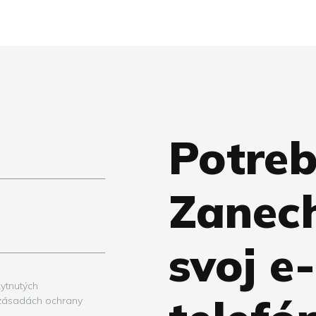
Potreb
Zanec
svoj e
ytnutých
 zásadách ochrany