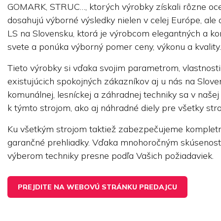
GOMARK, STRUC…, ktorých výrobky získali rôzne ocene
dosahujú výborné výsledky nielen v celej Európe, ale
LS na Slovensku, ktorá je výrobcom elegantných a ko
svete a ponúka výborný pomer ceny, výkonu a kvality.
Tieto výrobky si vďaka svojim parametrom, vlastnost
existujúcich spokojných zákazníkov aj u nás na Slove
komunálnej, lesníckej a záhradnej techniky sa v na
k týmto strojom, ako aj náhradné diely pre všetky stro
Ku všetkým strojom taktiež zabezpečujeme kompletný
garančné prehliadky. Vďaka mnohoročným skúsenost
výberom techniky presne podľa Vašich požiadaviek.
PREJDITE NA WEBOVÚ STRÁNKU PREDAJCU