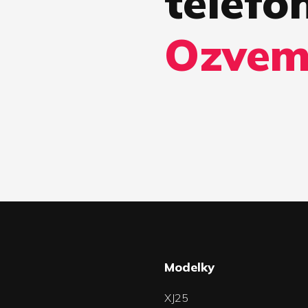
telefón
Ozvem
a
Modelky
XJ25