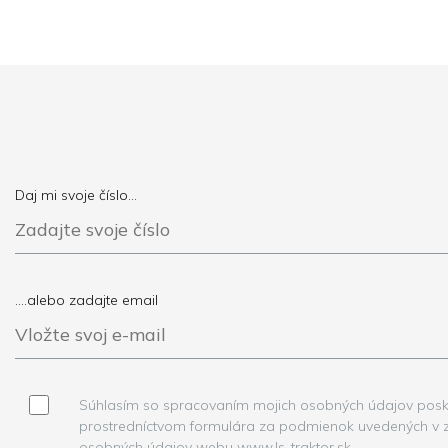
Daj mi svoje číslo...
....alebo zadajte email
Súhlasím so spracovaním mojich osobných údajov posk
prostredníctvom formulára za podmienok uvedených v
osobných údajov webu www.ls-traktor.sk.