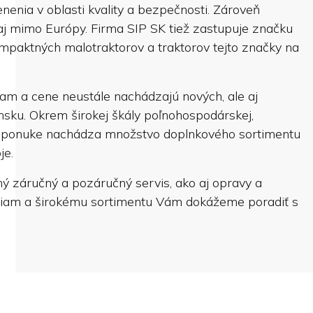
nia v oblasti kvality a bezpečnosti. Zároveň
 aj mimo Európy. Firma SIP SK tiež zastupuje značku
mpaktných malotraktorov a traktorov tejto značky na
iam a cene neustále nachádzajú nových, ale aj
nsku. Okrem širokej škály poľnohospodárskej,
šej ponuke nachádza množstvo doplnkového sortimentu
je.
 záručný a pozáručný servis, ako aj opravy a
iam a širokému sortimentu Vám dokážeme poradiť s