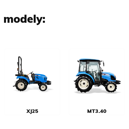
o modely:
XJ25
MT3.40