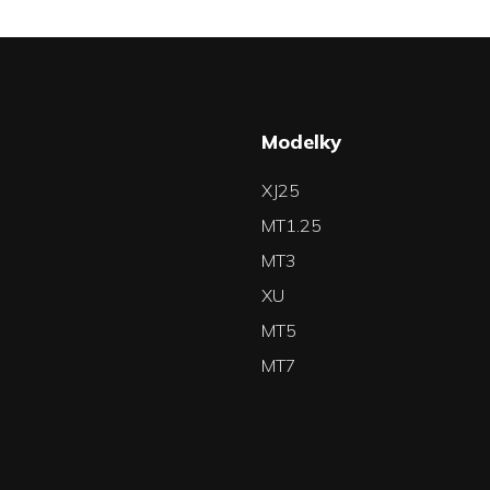
a
Modelky
XJ25
MT1.25
MT3
XU
MT5
MT7