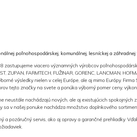
ionálnej poľnohospodárskej, komunálnej, lesníckej a záhradnej
8 zastupujeme viacero významných výrobcov poľnohospodárskej,
FOREST, ZUPAN, FARMTECH, FUŽINAR, GORENC, LANCMAN, HOFMAN
borné výsledky nielen v celej Európe, ale aj mimo Európy. Firma
ov tejto značky na svete a ponúka výborný pomer ceny, výkonu 
e neustále nachádzajú nových, ale aj existujúcich spokojných z
ky sa v našej ponuke nachádza množstvo doplnkového sortimentu 
ý a pozáručný servis, ako aj opravy a garančné prehliadky. 
ožiadaviek.