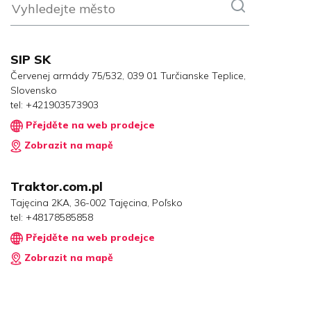
SIP SK
Červenej armády 75/532, 039 01 Turčianske Teplice,
Slovensko
tel:
+421903573903
Přejděte na web prodejce
Zobrazit na mapě
Traktor.com.pl
Tajęcina 2KA, 36-002 Tajęcina, Poľsko
tel:
+48178585858
Přejděte na web prodejce
Zobrazit na mapě