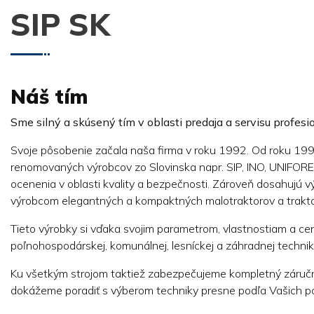
SIP SK
Náš tím
Sme silný a skúsený tím v oblasti predaja a servisu profes
Svoje pôsobenie začala naša firma v roku 1992. Od roku 199
renomovaných výrobcov zo Slovinska napr. SIP, INO, UNI
ocenenia v oblasti kvality a bezpečnosti. Zároveň dosahujú vý
výrobcom elegantných a kompaktných malotraktorov a traktor
Tieto výrobky si vďaka svojim parametrom, vlastnostiam a cen
poľnohospodárskej, komunálnej, lesníckej a záhradnej techni
Ku všetkým strojom taktiež zabezpečujeme kompletný záručn
dokážeme poradiť s výberom techniky presne podľa Vašich p