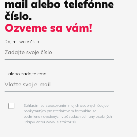
mail alebo telefónne
číslo.
Ozveme sa vám!
Daj mi svoje číslo...
....alebo zadajte email
Súhlasím so spracovaním mojich osobných údajov
poskytnutých prostredníctvom formulára za
podmienok uvedených v zásadách ochrany osobných
údajov webu www.ls-traktor.sk.