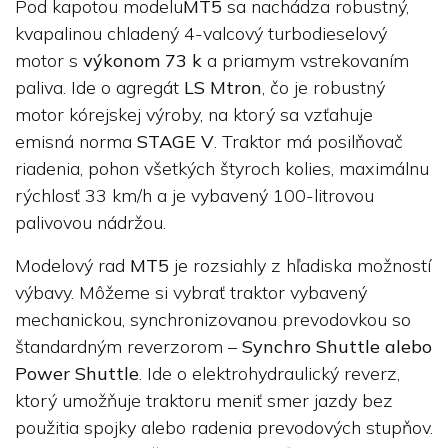
Pod kapotou modelu
MT5
sa nachádza robustný,
kvapalinou chladený 4-valcový turbodieselový
motor s
výkonom 73 k
a priamym vstrekovaním
paliva. Ide o agregát
LS Mtron
, čo je robustný
motor kórejskej výroby, na ktorý sa vzťahuje
emisná norma
STAGE V
. Traktor má posilňovač
riadenia, pohon všetkých štyroch kolies, maximálnu
rýchlosť 33 km/h a je vybavený 100-litrovou
palivovou nádržou.
Modelový rad
MT5
je rozsiahly z hľadiska možností
výbavy. Môžeme si vybrať traktor vybavený
mechanickou, synchronizovanou prevodovkou so
štandardným reverzorom –
Synchro Shuttle alebo
Power Shuttle
. Ide o elektrohydraulický reverz,
ktorý umožňuje traktoru meniť smer jazdy bez
použitia spojky alebo radenia prevodových stupňov.