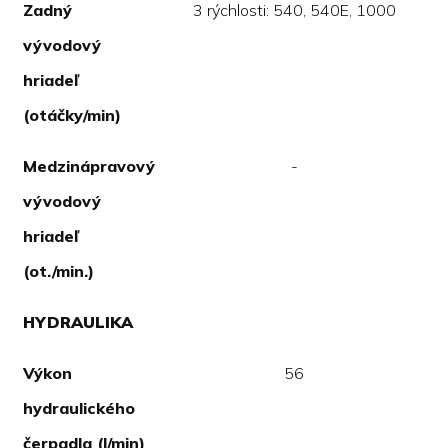
Zadný
3 rýchlosti: 540, 540E, 1000
vývodový
hriadeľ
(otáčky/min)
Medzinápravový
-
vývodový
hriadeľ
(ot./min.)
HYDRAULIKA
Výkon
56
hydraulického
čerpadla (l/min)