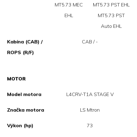
MT5.73 MEC
MT5.73 PST EHL
EHL
MT5.73 PST
Auto EHL
Kabína (CAB) /
CAB / -
ROPS (R/F)
MOTOR
Model motora
L4CRV-T1A STAGE V
Značka motora
LS Mtron
Výkon (hp)
73