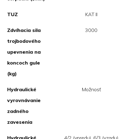
TUZ
KAT II
Zdvíhacia sila
3000
trojbodového
upevnenia na
koncoch gule
(kg)
Hydraulické
Možnosť
vyrovnávanie
zadného
zavesenia
Hydraulické
4/2 (vpredu), 6/3 (vzadu)