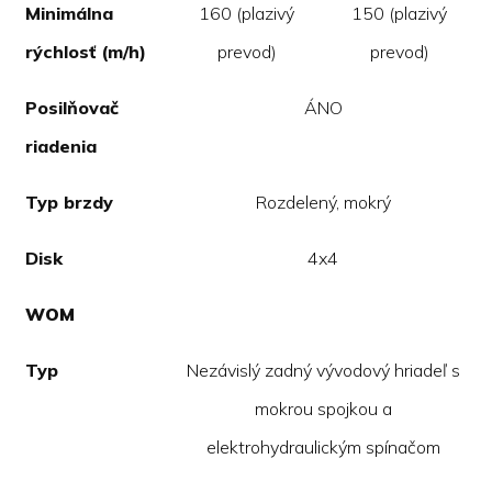
Minimálna
160 (plazivý
150 (plazivý
rýchlosť (m/h)
prevod)
prevod)
Posilňovač
ÁNO
riadenia
Typ brzdy
Rozdelený, mokrý
Disk
4x4
WOM
Typ
Nezávislý zadný vývodový hriadeľ s
mokrou spojkou a
elektrohydraulickým spínačom