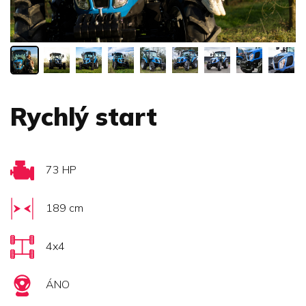
Rychlý start
73 HP
189 cm
4x4
ÁNO