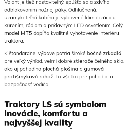
Volant je tiež nastaviteľný, spúšťa sa a zdvíha
odblokovaním nožnej páky. Odhlučnená,
uzamykateľná kabína je vybavená klimatizáciou,
kúrením, rádiom a prídavným LED osvetlením. Celý
model MT5
dopĺňa kvalitné vyhotovenie interiéru
traktora.
K štandardnej výbave patria široké
bočné zrkadlá
pre veľký výhľad, veľmi dobré
stierače
čelného skla,
ako aj pohodlná
plochá plošina
a
gumová
protišmyková rohož
. To všetko pre pohodlie a
bezpečnosť vodiča.
Traktory LS sú symbolom
inovácie, komfortu a
najvyššej kvality