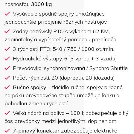
nosnosťou
3000 kg
Vysúvacie spodné spojky umožňujúce
jednoduchšie pripojenie rôznych nástrojov
Zadný nezávislý PTO s výkonom
62 KM
,
zapínateľný a vypínateľný pomocou prepínača
3 rýchlosti PTO:
540 / 750 / 1000 ot./min.
Hydraulické výstupy:
6
(3 vpred + 3 vzadu)
Prevodovka: synchronizovaná / Synchro Shuttle
Počet rýchlostí: 20 (dopredu), 20 (dozadu)
Ručné spojky
– tlačidlo ručnej spojky pridané
na páku prevodového stupňa umožňuje ľahkú a
pohodlnú zmenu rýchlostí.
Veľká nádrž na palivo –
100 l
; zabezpečuje dlhý
čas prevádzky medzi jednotlivými doplneniami
7-pinový konektor
zabezpečuje elektrické