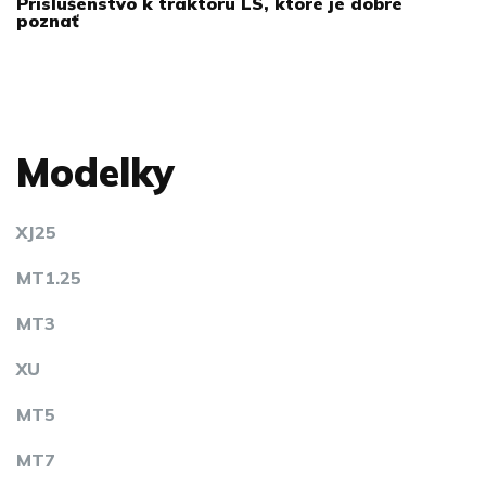
Príslušenstvo k traktoru LS, ktoré je dobré
poznať
Modelky
XJ25
MT1.25
MT3
XU
MT5
MT7