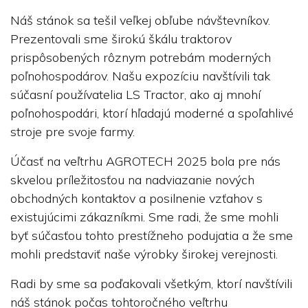
Náš stánok sa tešil veľkej obľube návštevníkov.
Prezentovali sme širokú škálu traktorov
prispôsobených rôznym potrebám moderných
poľnohospodárov. Našu expozíciu navštívili tak
súčasní používatelia LS Tractor, ako aj mnohí
poľnohospodári, ktorí hľadajú moderné a spoľahlivé
stroje pre svoje farmy.
Účasť na veľtrhu AGROTECH 2025 bola pre nás
skvelou príležitosťou na nadviazanie nových
obchodných kontaktov a posilnenie vzťahov s
existujúcimi zákazníkmi. Sme radi, že sme mohli
byť súčasťou tohto prestížneho podujatia a že sme
mohli predstaviť naše výrobky širokej verejnosti.
Radi by sme sa poďakovali všetkým, ktorí navštívili
náš stánok počas tohtoročného veľtrhu