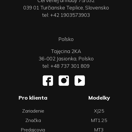
Červenej armády 75/532
039 01 Turčianske Teplice, Slovensko
tel: +42 1903573903
Poľsko
Tajęcina 2KA
36-002 Jasionka, Polsko
tel: +48 737 301 809
Pro klienta
Modelky
Zariadenie
XJ25
Značka
MT1.25
Predajcovia
MT3