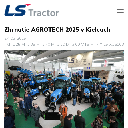
Zhrnutie AGROTECH 2025 v Kielcach
27-03-2025
MT1.25
MT3.35
MT3.40
MT3.50
MT3.60
MT5
MT7
XJ25
XU6168