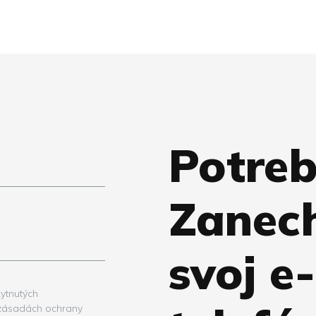
Potreb
Zanec
svoj e
ytnutých
 zásadách ochrany