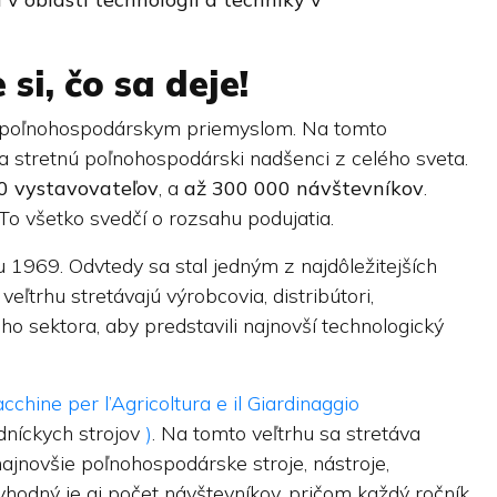
 si, čo sa deje!
 poľnohospodárskym priemyslom. Na tomto
 stretnú poľnohospodárski nadšenci z celého sveta.
0 vystavovateľov
, a
až 300 000 návštevníkov
.
 To všetko svedčí o rozsahu podujatia.
u 1969. Odvtedy sa stal jedným z najdôležitejších
eľtrhu stretávajú výrobcovia, distribútori,
o sektora, aby predstavili najnovší technologický
chine per l’Agricoltura e il Giardinaggio
níckych strojov
)
. Na tomto veľtrhu sa stretáva
ajnovšie poľnohospodárske stroje, nástroje,
hodný je aj počet návštevníkov, pričom každý ročník