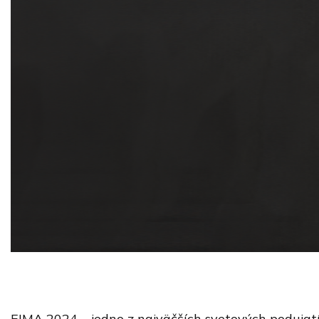
EIMA 2024 – jedno z najväčších svetových podujatí 