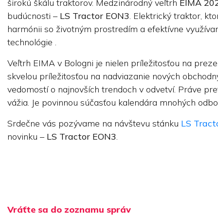
širokú škálu traktorov. Medzinárodný veľtrh
EIMA 20
budúcnosti –
LS Tractor EON3
. Elektrický traktor, k
harmónii so životným prostredím a efektívne využíva
technológie .
Veľtrh EIMA v Bologni je nielen príležitosťou na preze
skvelou príležitosťou na nadviazanie nových obchodn
vedomostí o najnovších trendoch v odvetví. Práve pre
vážia. Je povinnou súčasťou kalendára mnohých odb
Srdečne vás pozývame na návštevu stánku
LS Tract
novinku –
LS Tractor EON3
.
Vráťte sa do zoznamu správ