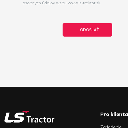
osobných údajov webu www.ls-traktor.sk.
Pro klient
Zariadenie