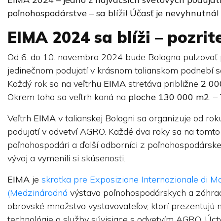
poľnohospodárstve – sa blíži!
Účasť je nevyhnutná!
EIMA 2024 sa blíži – pozrite
Od 6. do 10. novembra 2024 bude Bologna pulzovať
jedinečnom podujatí v krásnom talianskom podnebí sa
Každý rok sa na veľtrhu
EIMA
stretáva približne
2 00
Okrem toho sa veľtrh koná na
ploche 130 000 m2
. –
Veľtrh
EIMA
v talianskej Bologni sa organizuje od rok
podujatí v odvetví AGRO. Každé dva roky sa na tomto v
poľnohospodári a ďalší odborníci z poľnohospodárskeh
vývoj a vymenili si skúsenosti.
EIMA
je
skratka pre Exposizione Internazionale di Mac
(Medzinárodná
výstava poľnohospodárskych a záhrad
obrovské množstvo vystavovateľov, ktorí prezentujú n
technológie a služby súvisiace s odvetvím AGRO. Úcty