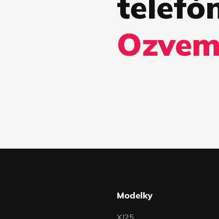
telefón
Ozvem
a
Modelky
XJ25