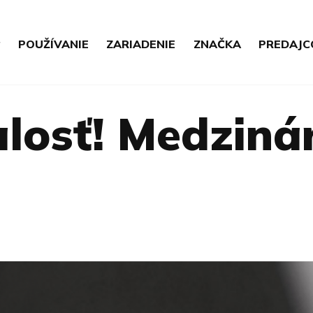
POUŽÍVANIE
ZARIADENIE
ZNAČKA
PREDAJC
losť! Medziná