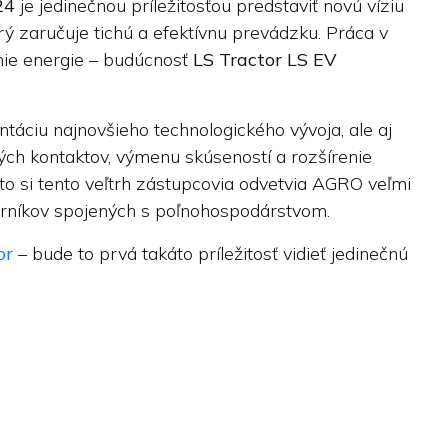
24
je jedinečnou príležitosťou predstaviť novú víziu
torý zaručuje tichú a efektívnu prevádzku. Práca v
nie energie – budúcnosť
LS Tractor LS EV
ntáciu najnovšieho technologického vývoja, ale aj
ých kontaktov, výmenu skúseností a rozšírenie
to si tento veľtrh zástupcovia odvetvia AGRO veľmi
orníkov spojených s poľnohospodárstvom.
or
– bude to prvá takáto príležitosť vidieť jedinečnú