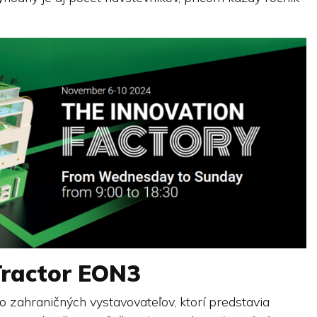
Tractor EON3
 zahraničných vystavovateľov, ktorí predstavia